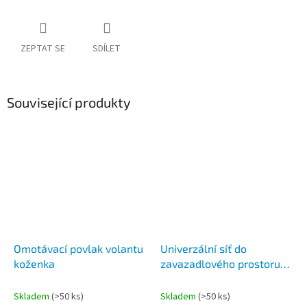
ZEPTAT SE
SDÍLET
Související produkty
Omotávací povlak volantu
Univerzální síť do
koženka
zavazadlového prostoru
na zajištění psa/nákladu
Skladem
(>50 ks)
Skladem
(>50 ks)