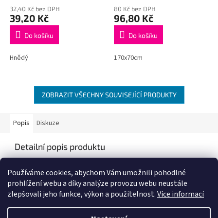
32,40 Kč bez DPH
80 Kč bez DPH
39,20 Kč
96,80 Kč
Do košíku
Do košíku
Hnědý
170x70cm
ZOBRAZIT VŠECHNY SOUVISEJÍCÍ PRODUKTY
Popis
Diskuze
Detailní popis produktu
Popis produktu není dostupný
Používáme cookies, abychom Vám umožnili pohodlné
prohlížení webu a díky analýze provozu webu neustále
zlepšovali jeho funkce, výkon a použitelnost.
Více informací
Z
á