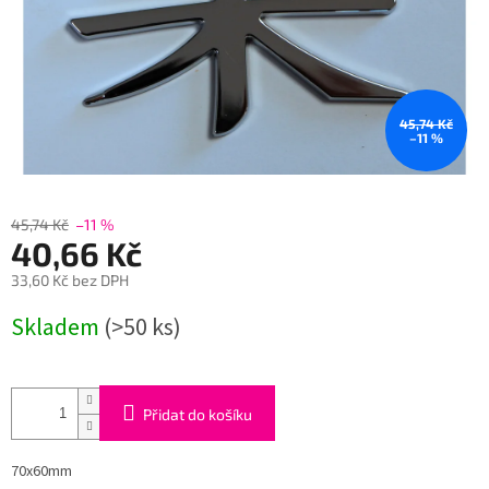
45,74 Kč
–11 %
45,74 Kč
–11 %
40,66 Kč
33,60 Kč bez DPH
Měrná
Skladem
(>50 ks)
cena:
Přidat do košíku
70x60mm