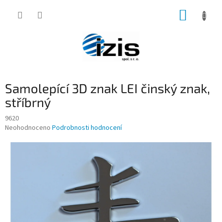
Přejít
NÁKUP
na
obsah
KOŠÍK
Samolepící 3D znak LEI činský znak,
stříbrný
9620
Průměrné
Neohodnoceno
Podrobnosti hodnocení
hodnocení
produktu
je
0,0
z
5
hvězdiček.