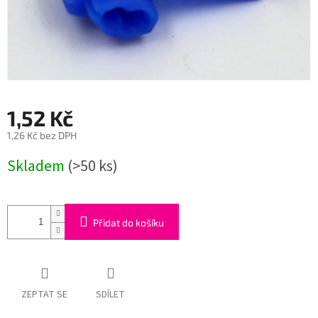
1,52 Kč
1,26 Kč bez DPH
Měrná
Skladem
(>50 ks)
cena:
Přidat do košíku
ZEPTAT SE
SDÍLET