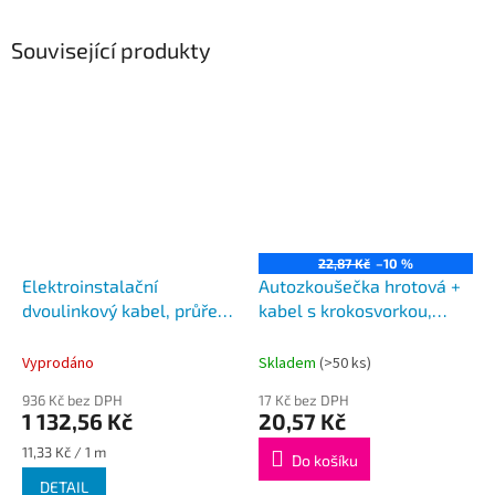
Související produkty
22,87 Kč
–10 %
Elektroinstalační
Autozkoušečka hrotová +
dvoulinkový kabel, průřez
kabel s krokosvorkou,
0,75mm²
plastová
Vyprodáno
Skladem
(>50 ks)
936 Kč bez DPH
17 Kč bez DPH
1 132,56 Kč
20,57 Kč
Měrná
11,33 Kč / 1 m
Do košíku
cena:
DETAIL