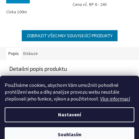
Cena vč. RP 6 - 24V
Cívka 100m
ZOBRAZIT VŠECHNY SOUVISEJÍCÍ PRODUKTY
Popis
Diskuze
Detailní popis produktu
Popis produktu není dostupný
Používáme cookies, abychom Vám umožnili pohodlné
prohlížení webu a díky analýze provozu webu neustále
zlepšovali jeho funkce, výkon a použitelnost.
Více informací
Z
á
Nastavení
Vytvořil Shoptet
p
a
t
Souhlasím
Copyright 2026
IZIS Auto
. Všechna práva vyhrazena.
í