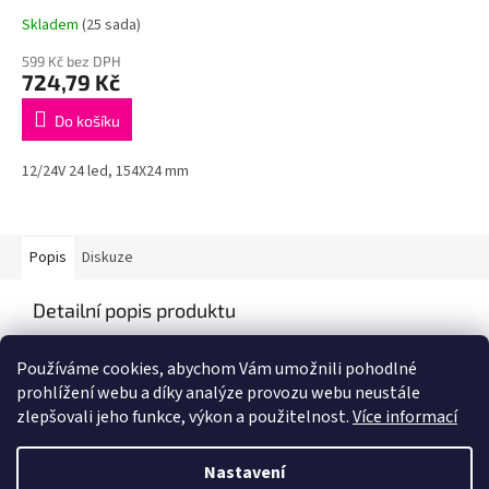
Skladem
(25 sada)
599 Kč bez DPH
724,79 Kč
Do košíku
12/24V 24 led, 154X24 mm
Popis
Diskuze
Detailní popis produktu
Popis produktu není dostupný
Používáme cookies, abychom Vám umožnili pohodlné
prohlížení webu a díky analýze provozu webu neustále
zlepšovali jeho funkce, výkon a použitelnost.
Více informací
Z
á
Nastavení
Vytvořil Shoptet
p