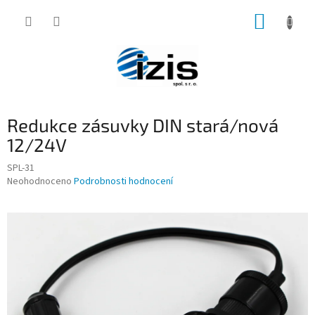
Přejít
NÁKUP
na
obsah
KOŠÍK
Redukce zásuvky DIN stará/nová
12/24V
SPL-31
Průměrné
Neohodnoceno
Podrobnosti hodnocení
hodnocení
produktu
je
0,0
z
5
hvězdiček.