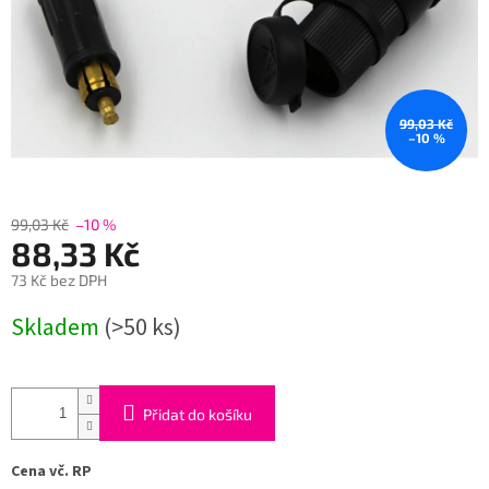
99,03 Kč
–10 %
99,03 Kč
–10 %
88,33 Kč
73 Kč bez DPH
Měrná
Skladem
(>50 ks)
cena:
Přidat do košíku
Cena vč. RP