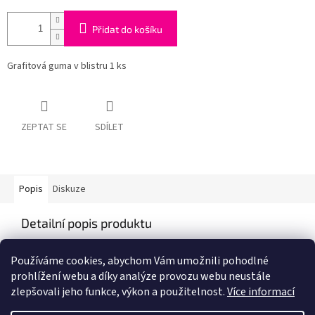
Přidat do košíku
Grafitová guma v blistru 1 ks
ZEPTAT SE
SDÍLET
Popis
Diskuze
Detailní popis produktu
Popis produktu není dostupný
Používáme cookies, abychom Vám umožnili pohodlné
prohlížení webu a díky analýze provozu webu neustále
zlepšovali jeho funkce, výkon a použitelnost.
Více informací
Z