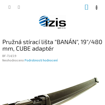
Přejít
NÁKUP
na
obsah
KOŠÍK
Pružná stírací lišta "BANÁN", 19"/480
mm, CUBE adaptér
BF-714/19
Průměrné
Neohodnoceno
Podrobnosti hodnocení
hodnocení
produktu
je
0,0
z
5
hvězdiček.