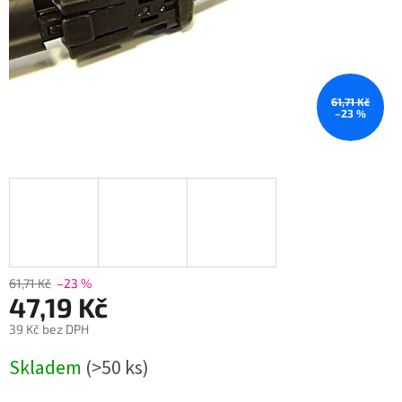
61,71 Kč
–23 %
61,71 Kč
–23 %
47,19 Kč
39 Kč bez DPH
Měrná
Skladem
(>50 ks)
cena: