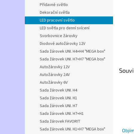
n
Přídavné světlo
e
Dekorační světla
l
LED pracovní světlo
LED světla pro denní svícení
Svorkovnice žárovky
Diodové autožárovky 12V
Sada žárovek UNI. H4+H4 "MEGA box"
Sada žárovek UNI. H7+H7 "MEGA box"
Autožárovky 12V
Souvi
Autožárovky 24V
Autožárovky 6V
Sada žárovek UNI. H4
Sada žárovek UNI. H1
Sada žárovek UNI. H7
Sada žárovek UNI. H7+H1
Sada žárovek FAVORIT
Sada žárovek UNI. H1+H7 "MEGA box"
Objím