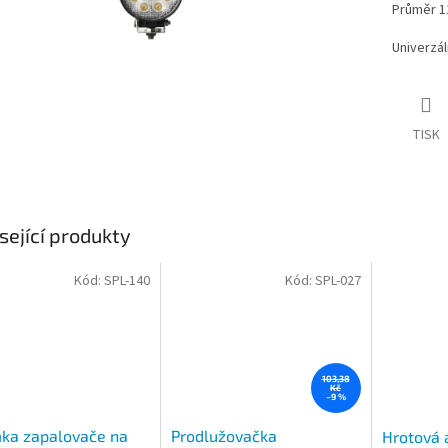
Průměr 1
Univerzál
TISK
sející produkty
Kód:
SPL-140
Kód:
SPL-027
103,38
Kč
–9 %
ka zapalovače na
Prodlužovačka
Hrotová 