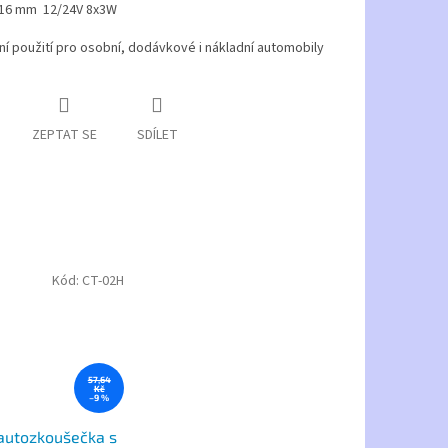
16 mm 12/24V 8x3W
ní použití pro osobní, dodávkové i nákladní automobily
ZEPTAT SE
SDÍLET
Kód:
CT-02H
57,64
Kč
–9 %
autozkoušečka s