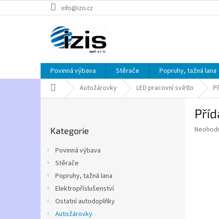
Přejít
info@izis.cz
na
obsah
Povinná výbava
Stěrače
Popruhy, tažná lana
Domů
Autožárovky
LED pracovní světlo
P
P
Příd
o
Přeskočit
s
Průměr
Neohod
Kategorie
kategorie
t
hodnoce
r
produkt
Povinná výbava
a
je
Stěrače
0,0
n
z
Popruhy, tažná lana
n
5
í
Elektropříslušenství
hvězdič
p
Ostatní autodoplňky
a
Autožárovky