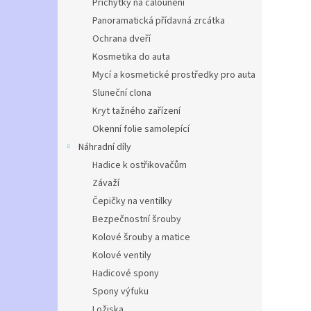
Příchytky na čalounění
Panoramatická přídavná zrcátka
Ochrana dveří
Kosmetika do auta
Mycí a kosmetické prostředky pro auta
Sluneční clona
Kryt tažného zařízení
Okenní folie samolepící
Náhradní díly
Hadice k ostřikovačům
Závaží
Čepičky na ventilky
Bezpečnostní šrouby
Kolové šrouby a matice
Kolové ventily
Hadicové spony
Spony výfuku
Ložiska