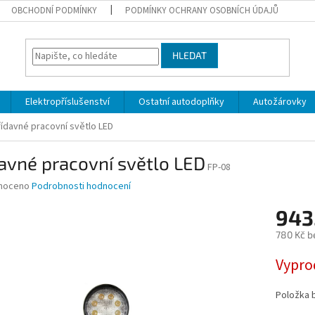
OBCHODNÍ PODMÍNKY
PODMÍNKY OCHRANY OSOBNÍCH ÚDAJŮ
HLEDAT
Elektropříslušenství
Ostatní autodoplňky
Autožárovky
řídavné pracovní světlo LED
avné pracovní světlo LED
FP-08
né
noceno
Podrobnosti hodnocení
ní
943
u
780 Kč b
Měrná
Vypro
cena:
ek.
Položka 