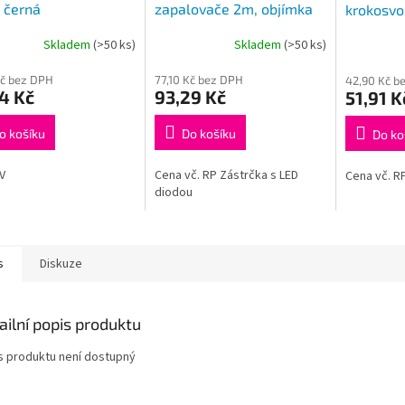
 černá
zapalovače 2m, objímka
krokosvo
autozapalovače
celokovo
Skladem
(>50 ks)
Skladem
(>50 ks)
Kč bez DPH
77,10 Kč bez DPH
42,90 Kč b
4 Kč
93,29 Kč
51,91 K
o košíku
Do košíku
Do ko
V
Cena vč. RP Zástrčka s LED
Cena vč. RP
diodou
s
Diskuze
ailní popis produktu
s produktu není dostupný