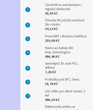
Zásobník na autošampon s
regulací dávkování
42,35 Kč
Žárovka W2,1x9,5d oranžová
2ks v blistru
34,12 Kč
Pneuměřič s dlouhou hadičkou
239,58 Kč
Startovací kabely 600
Amp.,homologace
496,46 Kč
Samolepící 3D znak PES,
stříbrný
7,26 Kč
Podložka pod SPZ, černá
36,78 Kč
LED světlo pro denní svícení, 5
led
496,10 Kč
Elektronická anténa se