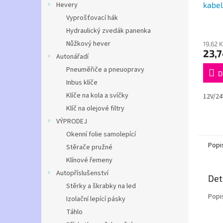
kabel
Hevery
Vyprošťovací hák
Hydraulický zvedák panenka
Nůžkový hever
19,62 
23,7
Autonářadí
Pneuměřiče a pneuopravy
D
Inbus klíče
Klíče na kola a svíčky
12V/24
Klíč na olejové filtry
VÝPRODEJ
Okenní folie samolepící
Popi
Stěrače pružné
Klínové řemeny
Autopříslušenství
Det
Stěrky a škrabky na led
Popi
Izolační lepící pásky
Táhlo