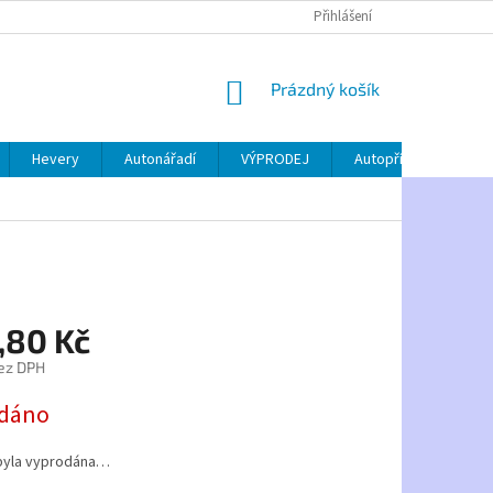
Přihlášení
NÁKUPNÍ
Prázdný košík
KOŠÍK
Hevery
Autonářadí
VÝPRODEJ
Autopříslušenství
,80 Kč
ez DPH
dáno
byla vyprodána…