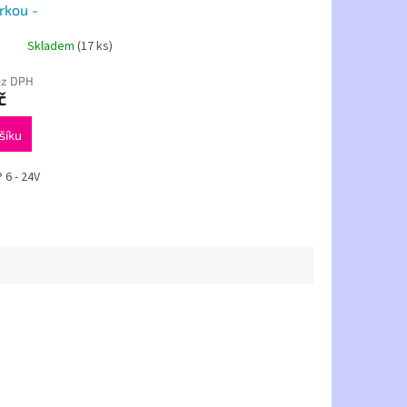
rkou -
vá
Skladem
(17 ks)
ez DPH
č
šíku
 6 - 24V