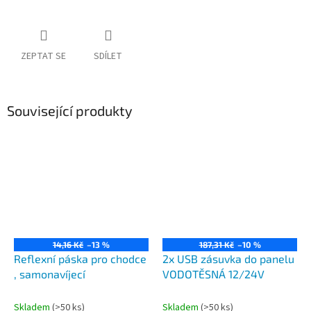
ZEPTAT SE
SDÍLET
Související produkty
14,16 Kč
–13 %
187,31 Kč
–10 %
Reflexní páska pro chodce
2x USB zásuvka do panelu
, samonavíjecí
VODOTĚSNÁ 12/24V
Skladem
(>50 ks)
Skladem
(>50 ks)