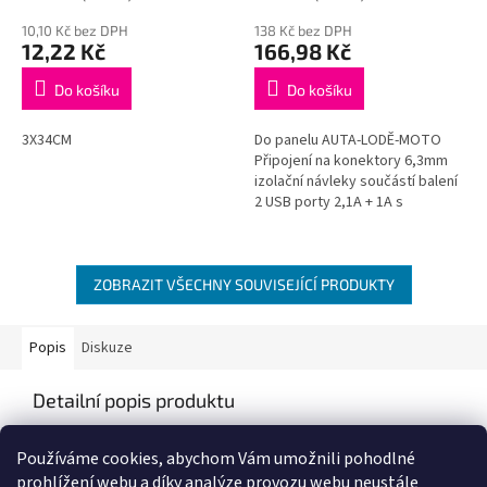
10,10 Kč bez DPH
138 Kč bez DPH
12,22 Kč
166,98 Kč
Do košíku
Do košíku
3X34CM
Do panelu AUTA-LODĚ-MOTO
Připojení na konektory 6,3mm
izolační návleky součástí balení
2 USB porty 2,1A + 1A s
kontrolkou výstupní napětí 5V
ø 28mm hloubka 37mm
ZOBRAZIT VŠECHNY SOUVISEJÍCÍ PRODUKTY
Popis
Diskuze
Detailní popis produktu
Popis produktu není dostupný
Používáme cookies, abychom Vám umožnili pohodlné
prohlížení webu a díky analýze provozu webu neustále