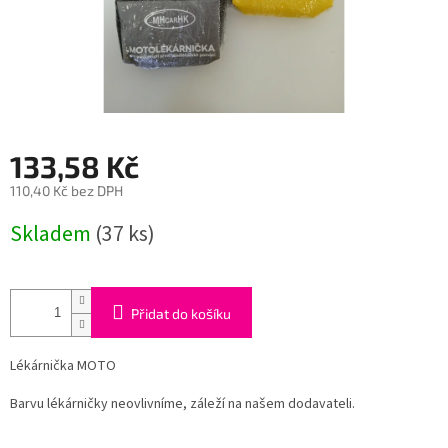
133,58 Kč
110,40 Kč bez DPH
Měrná
Skladem
(37 ks)
cena:
Přidat do košíku
Lékárnička MOTO
Barvu lékárničky neovlivníme, záleží na našem dodavateli.