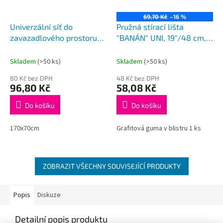
69,70 Kč
–16 %
Univerzální síť do
Pružná stírací lišta
zavazadlového prostoru
"BANÁN" UNI, 19"/48 cm,
na zajištění psa/nákladu
HÁK adaptér
Skladem
(>50 ks)
Skladem
(>50 ks)
80 Kč bez DPH
48 Kč bez DPH
96,80 Kč
58,08 Kč
Do košíku
Do košíku
170x70cm
Grafitová guma v blistru 1 ks
ZOBRAZIT VŠECHNY SOUVISEJÍCÍ PRODUKTY
Popis
Diskuze
Detailní popis produktu