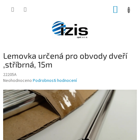
Přejít
NÁKUP
na
obsah
KOŠÍK
Lemovka určená pro obvody dveří
,stříbrná, 15m
22205A
Průměrné
Neohodnoceno
Podrobnosti hodnocení
hodnocení
produktu
je
0,0
z
5
hvězdiček.