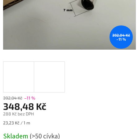
392,04 Kč
–11 %
392,04 Kč
–11 %
348,48 Kč
288 Kč bez DPH
Měrná
23,23 Kč / 1 m
cena:
Skladem
(>50 cívka)