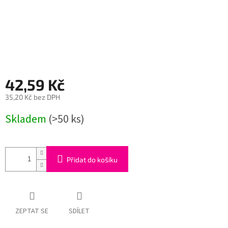
42,59 Kč
35,20 Kč bez DPH
Měrná
Skladem
(>50 ks)
cena:
Přidat do košíku
ZEPTAT SE
SDÍLET