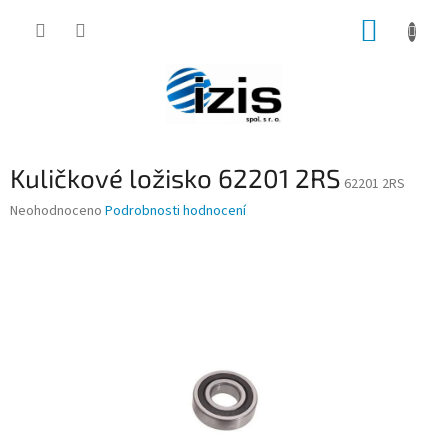
Přejít
NÁKUP
na
obsah
KOŠÍK
Kuličkové ložisko 62201 2RS
62201 2RS
Průměrné
Neohodnoceno
Podrobnosti hodnocení
hodnocení
produktu
je
0,0
z
5
hvězdiček.