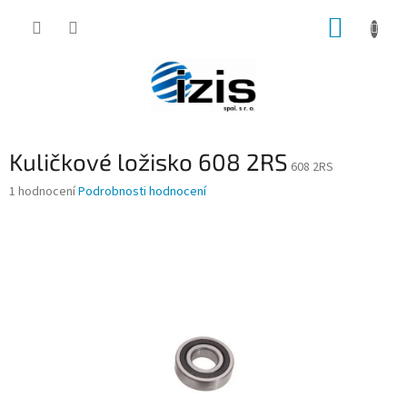
Přejít
NÁKUP
na
obsah
KOŠÍK
Kuličkové ložisko 608 2RS
608 2RS
Průměrné
1 hodnocení
Podrobnosti hodnocení
hodnocení
produktu
je
5,0
z
5
hvězdiček.