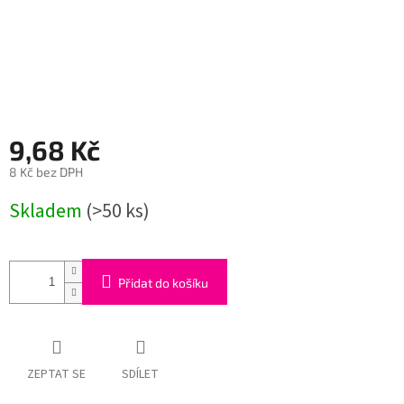
9,68 Kč
8 Kč bez DPH
Měrná
Skladem
(>50 ks)
cena:
Přidat do košíku
ZEPTAT SE
SDÍLET