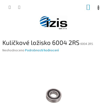
Přejít
NÁKUP
na
obsah
KOŠÍK
Kuličkové ložisko 6004 2RS
6004 2RS
Průměrné
Neohodnoceno
Podrobnosti hodnocení
hodnocení
produktu
je
0,0
z
5
hvězdiček.