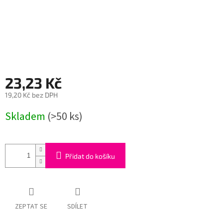
23,23 Kč
19,20 Kč bez DPH
Měrná
Skladem
(>50 ks)
cena:
Přidat do košíku
ZEPTAT SE
SDÍLET