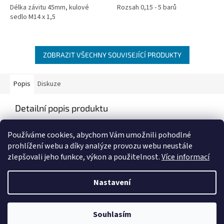
Délka závitu 45mm, kulové
Rozsah 0,15 - 5 barů
sedlo M14 x 1,5
ZOBRAZIT VŠECHNY SOUVISEJÍCÍ PRODUKTY
Popis
Diskuze
Detailní popis produktu
Popis produktu není dostupný
Používáme cookies, abychom Vám umožnili pohodlné
prohlížení webu a díky analýze provozu webu neustále
zlepšovali jeho funkce, výkon a použitelnost.
Více informací
Z
á
Nastavení
Vytvořil Shoptet
p
a
t
Souhlasím
Copyright 2026
IZIS Auto
. Všechna práva vyhrazena.
í