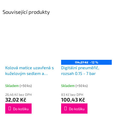
Související produkty
114,27 Kč
–12 %
Kolová matice uzavřená s
Digitální pneuměřič,
kuželovým sedlem a
rozsah 0.15 - 7 bar
plastovou podložkou
Skladem
(>50 ks)
Skladem
(>50 ks)
26,46 Kč bez DPH
83 Kč bez DPH
32,02 Kč
100,43 Kč
Do košíku
Do košíku