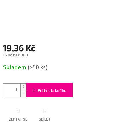
19,36 Kč
16 Kč bez DPH
Měrná
Skladem
(>50 ks)
cena:
Přidat do košíku
ZEPTAT SE
SDÍLET