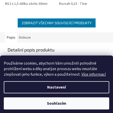
M12 x 1,5 délka závitu 30mm
Rozsah 0,15 - 7 bar
ZOBRAZIT VŠECHNY SOUVISEJÍCÍ PRODUKTY
Popis
Diskuze
Detailní popis produktu
Popis produktu není dostupný
Používáme cookies, abychom Vám umožnili pohodlné
prohlížení webu a díky analýze provozu webu neustále
zlepšovali jeho funkce, výkon a použitelnost.
Více informací
Z
á
Nastavení
Vytvořil Shoptet
p
a
t
Souhlasím
Copyright 2026
IZIS Auto
. Všechna práva vyhrazena.
í