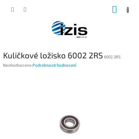
Přejít
NÁKUP
na
obsah
KOŠÍK
Kuličkové ložisko 6002 2RS
6002 2RS
Průměrné
Neohodnoceno
Podrobnosti hodnocení
hodnocení
produktu
je
0,0
z
5
hvězdiček.