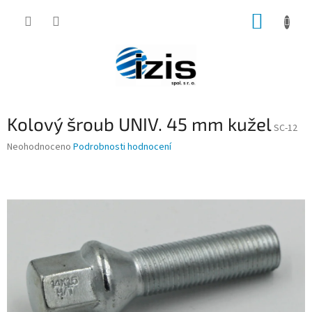
Přejít
NÁKUP
na
obsah
KOŠÍK
Kolový šroub UNIV. 45 mm kužel
SC-12
Průměrné
Neohodnoceno
Podrobnosti hodnocení
hodnocení
produktu
je
0,0
z
5
hvězdiček.