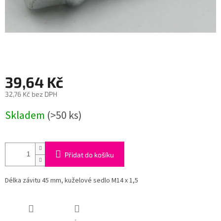
39,64 Kč
32,76 Kč bez DPH
Měrná
Skladem
(>50 ks)
cena:
Přidat do košíku
Délka závitu 45 mm, kuželové sedlo M14 x 1,5