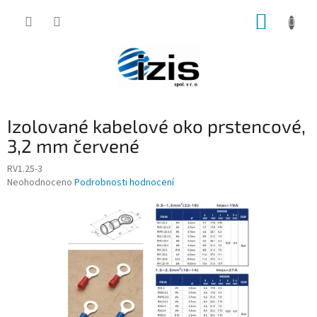
Přejít
NÁKUP
na
obsah
KOŠÍK
Izolované kabelové oko prstencové,
3,2 mm červené
RV1.25-3
Průměrné
Neohodnoceno
Podrobnosti hodnocení
hodnocení
produktu
je
0,0
z
5
hvězdiček.