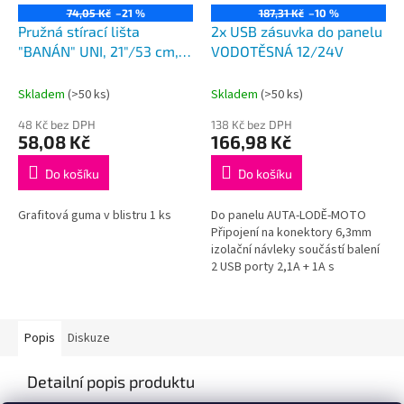
74,05 Kč
–21 %
187,31 Kč
–10 %
Pružná stírací lišta
2x USB zásuvka do panelu
"BANÁN" UNI, 21"/53 cm,
VODOTĚSNÁ 12/24V
HÁK adaptér
Skladem
(>50 ks)
Skladem
(>50 ks)
48 Kč bez DPH
138 Kč bez DPH
58,08 Kč
166,98 Kč
Do košíku
Do košíku
Grafitová guma v blistru 1 ks
Do panelu AUTA-LODĚ-MOTO
Připojení na konektory 6,3mm
izolační návleky součástí balení
2 USB porty 2,1A + 1A s
kontrolkou výstupní napětí 5V
ø 28mm hloubka 37mm
Popis
Diskuze
Detailní popis produktu