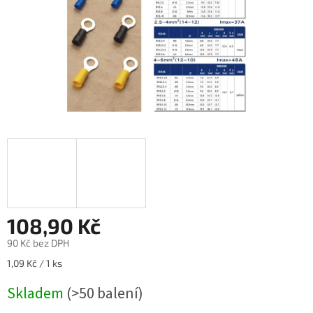
108,90 Kč
90 Kč bez DPH
Měrná
1,09 Kč / 1 ks
cena:
Skladem
(>50 balení)