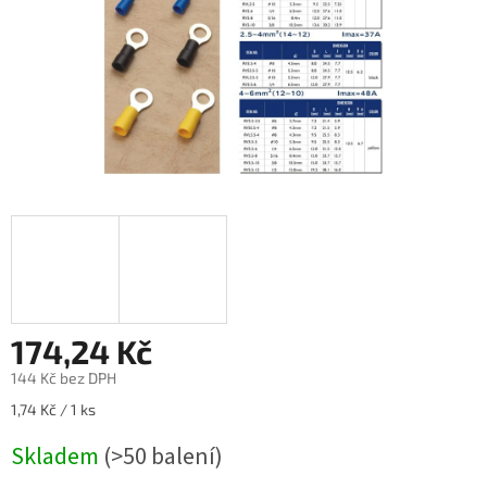
174,24 Kč
144 Kč bez DPH
Měrná
1,74 Kč / 1 ks
cena:
Skladem
(>50 balení)