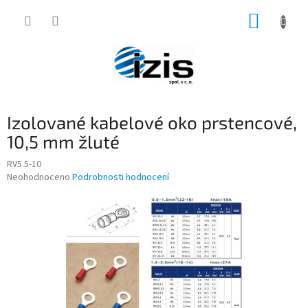
Přejít
NÁKUP
na
obsah
KOŠÍK
Izolované kabelové oko prstencové,
10,5 mm žluté
RV5.5-10
Průměrné
Neohodnoceno
Podrobnosti hodnocení
hodnocení
produktu
je
0,0
z
5
hvězdiček.