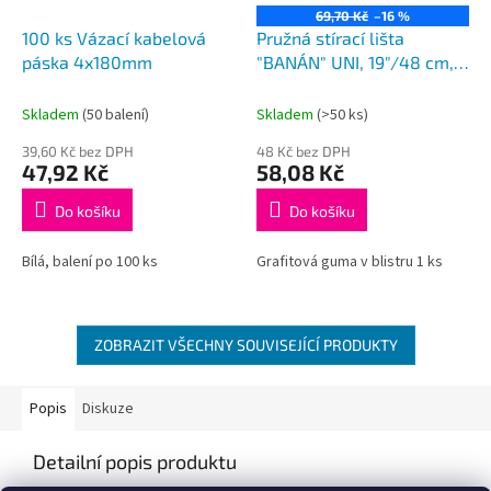
69,70 Kč
–16 %
100 ks Vázací kabelová
Pružná stírací lišta
páska 4x180mm
"BANÁN" UNI, 19"/48 cm,
HÁK adaptér
Skladem
(50 balení)
Skladem
(>50 ks)
39,60 Kč bez DPH
48 Kč bez DPH
47,92 Kč
58,08 Kč
Do košíku
Do košíku
Bílá, balení po 100 ks
Grafitová guma v blistru 1 ks
ZOBRAZIT VŠECHNY SOUVISEJÍCÍ PRODUKTY
Popis
Diskuze
Detailní popis produktu