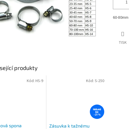
60-80mm
TISK
sející produkty
Kód:
HS-9
Kód:
S-250
169,40
Kč
–21 %
cová spona
Zásuvka k tažnému