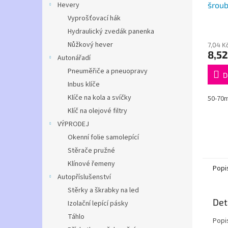
šroub
Hevery
typ,
Vyprošťovací hák
Hydraulický zvedák panenka
Nůžkový hever
7,04 K
8,52
Autonářadí
Pneuměřiče a pneuopravy
D
Inbus klíče
Klíče na kola a svíčky
50-70
Klíč na olejové filtry
VÝPRODEJ
Okenní folie samolepící
Stěrače pružné
Klínové řemeny
Popi
Autopříslušenství
Stěrky a škrabky na led
Det
Izolační lepící pásky
Táhlo
Popi