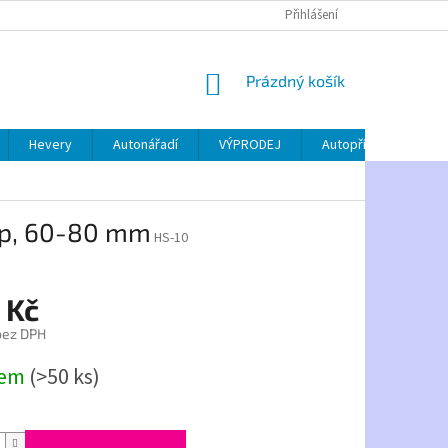
Přihlášení
NÁKUPNÍ
Prázdný košík
KOŠÍK
Hevery
Autonářadí
VÝPRODEJ
Autopříslušenství
yp, 60-80 mm
HS-10
 Kč
bez DPH
dem
(>50 ks)