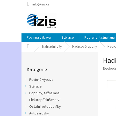
Přejít
info@izis.cz
na
obsah
Povinná výbava
Stěrače
Popruhy, tažná lana
Domů
Náhradní díly
Hadicové spony
Hadic
P
Had
o
Přeskočit
s
Průměr
Neohod
Kategorie
kategorie
t
hodnoce
r
produkt
Povinná výbava
a
je
Stěrače
0,0
n
z
Popruhy, tažná lana
n
5
í
Elektropříslušenství
hvězdič
p
Ostatní autodoplňky
a
Autožárovky