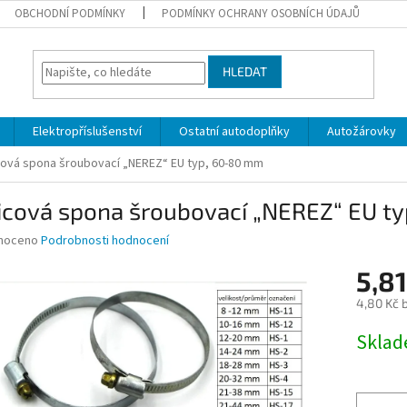
OBCHODNÍ PODMÍNKY
PODMÍNKY OCHRANY OSOBNÍCH ÚDAJŮ
HLEDAT
Elektropříslušenství
Ostatní autodoplňky
Autožárovky
ová spona šroubovací „NEREZ“ EU typ, 60-80 mm
icová spona šroubovací „NEREZ“ EU t
né
noceno
Podrobnosti hodnocení
ní
5,81
u
4,80 Kč 
Měrná
Skla
cena:
ek.