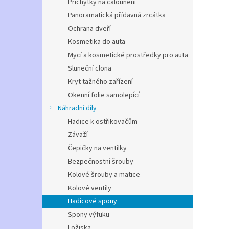
Příchytky na čalounění
Panoramatická přídavná zrcátka
Ochrana dveří
Kosmetika do auta
Mycí a kosmetické prostředky pro auta
Sluneční clona
Kryt tažného zařízení
Okenní folie samolepící
Náhradní díly
Hadice k ostřikovačům
Závaží
Čepičky na ventilky
Bezpečnostní šrouby
Kolové šrouby a matice
Kolové ventily
Hadicové spony
Spony výfuku
Ložiska