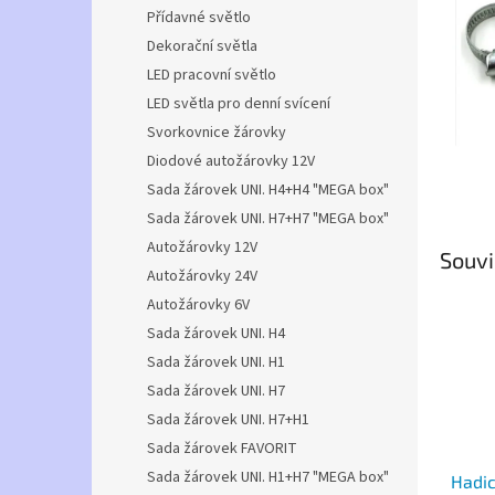
n
Přídavné světlo
e
Dekorační světla
l
LED pracovní světlo
LED světla pro denní svícení
Svorkovnice žárovky
Diodové autožárovky 12V
Sada žárovek UNI. H4+H4 "MEGA box"
Sada žárovek UNI. H7+H7 "MEGA box"
Autožárovky 12V
Souvi
Autožárovky 24V
Autožárovky 6V
Sada žárovek UNI. H4
Sada žárovek UNI. H1
Sada žárovek UNI. H7
Sada žárovek UNI. H7+H1
Sada žárovek FAVORIT
Sada žárovek UNI. H1+H7 "MEGA box"
Hadi