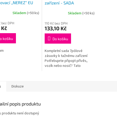
ovací „NEREZ“ EU
zařízení - SADA
 50-70 mm
Skladem
(>50 ks)
Skladem
(>50 ks)
č bez DPH
110 Kč bez DPH
 Kč
133,10 Kč
o košíku
Do košíku
mm
Kompletní sada 7pólové
zásuvky k tažnému zařízení
Potřebujete připojit přívěs,
vozík nebo nosič? Tato
kompletní sada obsahuje vše
potřebné pro rychlou a
snadnou montáž 7pólové...
s
Diskuze
ailní popis produktu
s produktu není dostupný