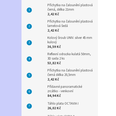
Příchytka na čalounění plastová
černá, délka 21mm
2,42 Kč
Příchytka na čalounění plastová
lamelová šedá
2,42 Kč
Kolový šroub UNIV. silver 45 mm
kulový
36,59 Kč
Reflexní odrazka kulatá 50mm,
3D sada 2 ks
53,82 Kč
Příchytka na čalounění plastová
černá délka 20,5mm
2,42 Kč
Přídavné panoramatické
zrcátko - venkovní
84,94 Kč
Táhlo plata OCTAVIA I
26,02 Kč