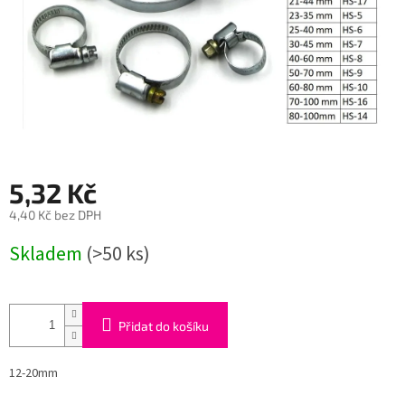
5,32 Kč
4,40 Kč bez DPH
Měrná
Skladem
(>50 ks)
cena:
Přidat do košíku
12-20mm