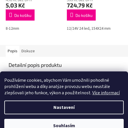
5,03 Kč
724,79 Kč
Do košíku
Do košíku
8-12mm
12/24V 24 led, 154X24 mm
Popis
Diskuze
Detailní popis produktu
Popis produktu není dostupný
Používáme cookies, abychom Vám umožnili pohodlné
prohlížení webu a díky analýze provozu webu neustále
zlepšovali jeho funkce, výkon a použitelnost.
Více informací
Z
á
Nastavení
Vytvořil Shoptet
p
a
t
Souhlasím
Copyright 2026
IZIS Auto
. Všechna práva vyhrazena.