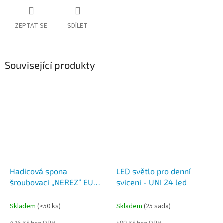
ZEPTAT SE
SDÍLET
Související produkty
Hadicová spona
LED světlo pro denní
šroubovací „NEREZ“ EU
svícení - UNI 24 led
typ, 8-12 mm
Skladem
(>50 ks)
Skladem
(25 sada)
4,16 Kč bez DPH
599 Kč bez DPH