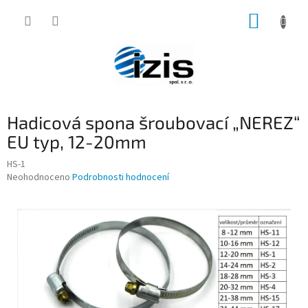
Přejít
NÁKUP
na
obsah
KOŠÍK
Hadicová spona šroubovací „NEREZ“
EU typ, 12-20mm
HS-1
Průměrné
Neohodnoceno
Podrobnosti hodnocení
hodnocení
produktu
je
0,0
z
5
hvězdiček.