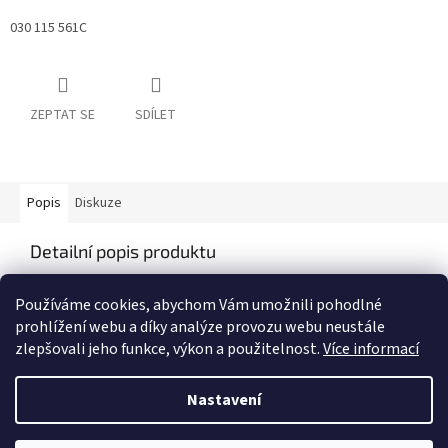
030 115 561C
ZEPTAT SE
SDÍLET
Popis
Diskuze
Detailní popis produktu
Popis produktu není dostupný
Používáme cookies, abychom Vám umožnili pohodlné
prohlížení webu a díky analýze provozu webu neustále
zlepšovali jeho funkce, výkon a použitelnost.
Více informací
Z
á
Nastavení
Vytvořil Shoptet
p
a