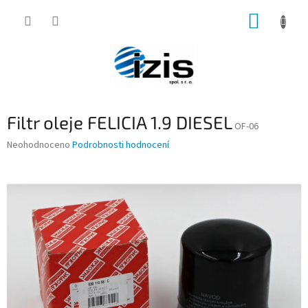
Přejít
NÁKUP
na
obsah
KOŠÍK
Filtr oleje FELICIA 1.9 DIESEL
OF-06
Průměrné
Neohodnoceno
Podrobnosti hodnocení
hodnocení
produktu
je
0,0
z
5
hvězdiček.