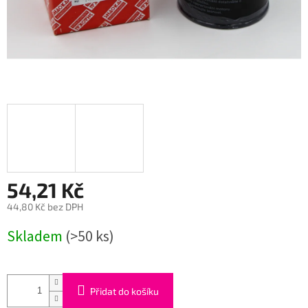
54,21 Kč
44,80 Kč bez DPH
Měrná
Skladem
(>50 ks)
cena:
Přidat do košíku