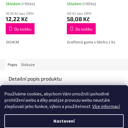
Skladem
(>50 ks)
Skladem
(>50 ks)
10,10 Kč bez DPH
48 Kč bez DPH
12,22 Kč
58,08 Kč
Do košíku
Do košíku
3X34CM
Grafitová guma v blistru 1 ks
Popis
Diskuze
Detailní popis produktu
Popis produktu není dostupný
Používáme cookies, abychom Vám umožnili pohodlné
prohlížení webu a díky analýze provozu webu neustále
zlepšovali jeho funkce, výkon a použitelnost.
Více informací
Z
á
Nastavení
Vytvořil Shoptet
p