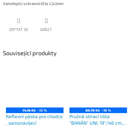
Samolepící ochranná lišta 12x2mm
ZEPTAT SE
SDÍLET
Související produkty
14,16 Kč
–13 %
69,70 Kč
–16 %
Reflexní páska pro chodce
Pružná stírací lišta
, samonavíjecí
"BANÁN" UNI, 19"/48 cm,
HÁK adaptér