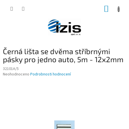
Přejít
NÁKUP
na
obsah
KOŠÍK
Černá lišta se dvěma stříbrnými
pásky pro jedno auto, 5m - 12x2mm
32101A/5
Průměrné
Neohodnoceno
Podrobnosti hodnocení
hodnocení
produktu
je
0,0
z
5
hvězdiček.