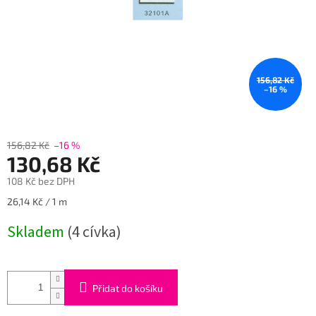
156,82 Kč
–16 %
156,82 Kč
–16 %
130,68 Kč
108 Kč bez DPH
Měrná
26,14 Kč / 1 m
cena:
Skladem
(4 cívka)
Přidat do košíku